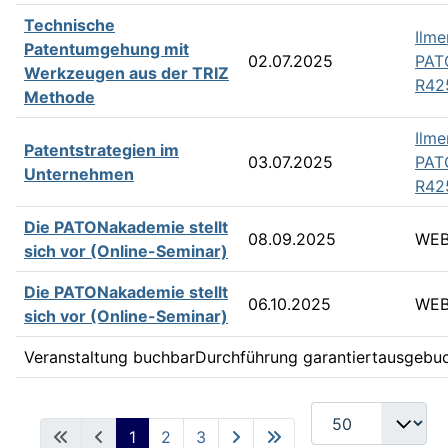
Technische
Ilme
Patentumgehung mit
02.07.2025
PAT
Werkzeugen aus der TRIZ
R42
Methode
Ilme
Patentstrategien im
03.07.2025
PAT
Unternehmen
R42
Die PATONakademie stellt
08.09.2025
WEB
sich vor (Online-Seminar)
Die PATONakademie stellt
06.10.2025
WEB
sich vor (Online-Seminar)
Veranstaltung buchbar
Durchführung garantiert
ausgebu
1
2
3