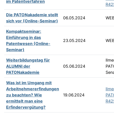
im Patentverfahren
R42
Die PATONakademie stellt
06.05.2024
WEB
sich vor (Online-Seminar)
Kompaktseminar:
Einführung in das
23.05.2024
WEB
Patentwesen (Online-
Seminar)
Weiterbildungstag für
Ilme
ALUMNI der
05.06.2024
PAT
PATONakademie
Sena
Was ist im Umgang mit
Arbeitnehmererfindungen
Ilme
zu beachten? Wie
19.06.2024
PAT
ermittelt man eine
R42
Erfindervergütung?