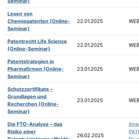
Seminar)
Lesen von
Chemiepatenten (Online-
22.01.2025
WEB
Seminar)
Patentrecht Life Science
22.01.2025
WEB
(Online-Seminar)
Patentstrategien in
Pharmafirmen (Online-
23.01.2025
WEB
Seminar)
Schutzzertifikate –
Grundlagen und
23.01.2025
WEB
Recherchen (Online-
Seminar)
Die FTO-Analyse – das
Ilme
Risiko einer
PAT
26.02.2025