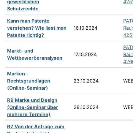
gewerblichen
425
Schutzrechte
Kann man Patente
PAT
verstehen? Wie liest man
16.10.2024
Rau
Patente richtig?
425
PAT
Markt- und
17.10.2024
Rau
Wettbewerberanalysen
426
Marken –
Rechtsgrundlagen
23.10.2024
WEB
(Online-Seminar)
R9 Marke und Design
(Online-Seminar über
28.10.2024
WEB
mehrere Termine)
R7 Von der Anfrage zum