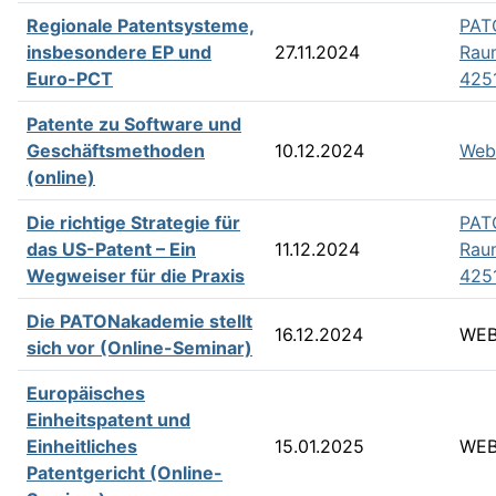
Regionale Patentsysteme,
PAT
insbesondere EP und
27.11.2024
Rau
Euro-PCT
425
Patente zu Software und
Geschäftsmethoden
10.12.2024
Web
(online)
Die richtige Strategie für
PAT
das US-Patent – Ein
11.12.2024
Rau
Wegweiser für die Praxis
425
Die PATONakademie stellt
16.12.2024
WEB
sich vor (Online-Seminar)
Europäisches
Einheitspatent und
Einheitliches
15.01.2025
WEB
Patentgericht (Online-