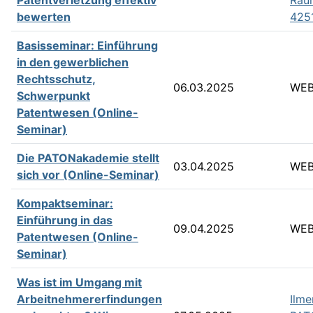
Patentverletzung effektiv
Rau
bewerten
425
Basisseminar: Einführung
in den gewerblichen
Rechtsschutz,
06.03.2025
WEB
Schwerpunkt
Patentwesen (Online-
Seminar)
Die PATONakademie stellt
03.04.2025
WEB
sich vor (Online-Seminar)
Kompaktseminar:
Einführung in das
09.04.2025
WEB
Patentwesen (Online-
Seminar)
Was ist im Umgang mit
Arbeitnehmererfindungen
Ilme