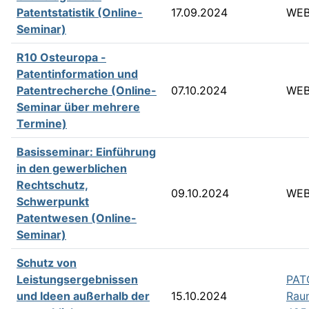
Patentstatistik (Online-
17.09.2024
WEB
Seminar)
R10 Osteuropa -
Patentinformation und
Patentrecherche (Online-
07.10.2024
WEB
Seminar über mehrere
Termine)
Basisseminar: Einführung
in den gewerblichen
Rechtschutz,
09.10.2024
WEB
Schwerpunkt
Patentwesen (Online-
Seminar)
Schutz von
Leistungsergebnissen
PAT
und Ideen außerhalb der
15.10.2024
Rau