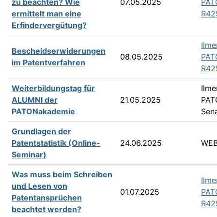
zu beachten? Wie
07.05.2025
PAT
ermittelt man eine
R42
Erfindervergütung?
Ilme
Bescheidserwiderungen
08.05.2025
PAT
im Patentverfahren
R42
Weiterbildungstag für
Ilme
ALUMNI der
21.05.2025
PAT
PATONakademie
Sena
Grundlagen der
Patentstatistik (Online-
24.06.2025
WEB
Seminar)
Was muss beim Schreiben
Ilme
und Lesen von
01.07.2025
PAT
Patentansprüchen
R42
beachtet werden?