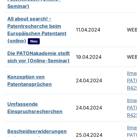
Seminar)
All about search! -
Patentrecherche beim
11.04.2024
WEB
Europäischen Patentamt
(online)
Neu
Die PATONakademie stellt
19.04.2024
WEB
sich vor (Online-Seminar)
Ilme
Konzeption von
24.04.2024
PAT
Patentansprüchen
R42
Ilme
Umfassende
24.04.2024
PAT
Einspruchsrecherchen
R42
Ilme
Bescheidserwiderungen
25.04.2024
PAT