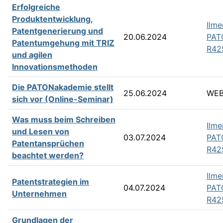
Erfolgreiche
Produktentwicklung,
Ilme
Patentgenerierung und
20.06.2024
PAT
Patentumgehung mit TRIZ
R42
und agilen
Innovationsmethoden
Die PATONakademie stellt
25.06.2024
WEB
sich vor (Online-Seminar)
Was muss beim Schreiben
Ilme
und Lesen von
03.07.2024
PAT
Patentansprüchen
R42
beachtet werden?
Ilme
Patentstrategien im
04.07.2024
PAT
Unternehmen
R42
Grundlagen der