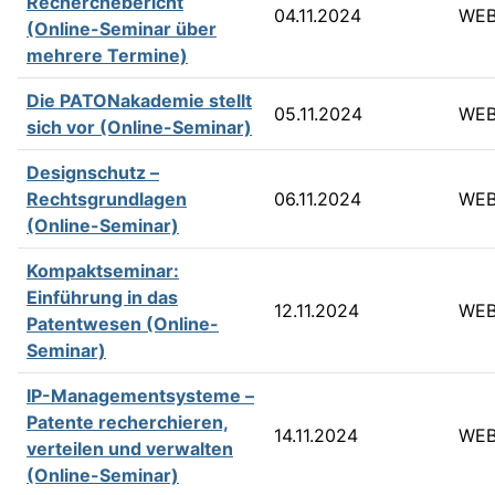
Recherchebericht
04.11.2024
WEB
(Online-Seminar über
mehrere Termine)
Die PATONakademie stellt
05.11.2024
WEB
sich vor (Online-Seminar)
Designschutz –
Rechtsgrundlagen
06.11.2024
WEB
(Online-Seminar)
Kompaktseminar:
Einführung in das
12.11.2024
WEB
Patentwesen (Online-
Seminar)
IP-Managementsysteme –
Patente recherchieren,
14.11.2024
WEB
verteilen und verwalten
(Online-Seminar)