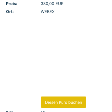
Preis:
380,00 EUR
Ort:
WEBEX
Feld 1:
- Ziele und Möglichkeiten von
Patentanalysen
Feld 2:
- Anforderungen an die
Dokumentenbasis für
Patentanalysen
Feld 3:
- Vorstellung verschiedener
Indikatoren
Feld 4:
- Möglichkeiten verschiedener
Patentanalystools
Feld 5:
- Interpretation von
Analyseergebnissen
Diesen Kurs buchen