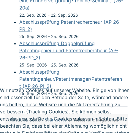
eine Erfindervergütung? (online-Seminar) (26-
20a)
22. Sep. 2026
-
22. Sep. 2026
Abschlussprüfung Patentrechercheur (AP-26-
PR_2)
25. Sep. 2026
-
25. Sep. 2026
Abschlussprüfung Doppelprüfung
Patentingenieur und Patentrechercheur (AP-
26-PD_2)
25. Sep. 2026
-
25. Sep. 2026
Abschlussprüfung
Patentingenieur/Patentmanager/Patentreferen
t (AP-26-PI_2)
Wir nutzen Cookies auf unserer Website. Einige von ihnen
25. Sep. 2026
-
25. Sep. 2026
sind essenziell für den Betrieb der Seite, während andere
uns helfen, diese Website und die Nutzererfahrung zu
verbessern (Tracking Cookies). Sie können selbst
entscheiden, ob Sie die Cookies zulassen möchten. Bitte
Aktuelle Seite:
Startseite
Weiterbildungskurse
beachten Sie, dass bei einer Ablehnung womöglich nicht
mehr alle Funktionalitäten der Seite zur Verfügung stehen.