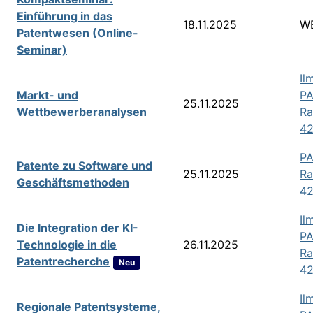
Einführung in das
18.11.2025
W
Patentwesen (Online-
Seminar)
Il
Markt- und
PA
25.11.2025
Wettbewerberanalysen
R
4
PA
Patente zu Software und
25.11.2025
R
Geschäftsmethoden
42
Il
Die Integration der KI-
PA
Technologie in die
26.11.2025
R
Patentrecherche
Neu
42
Il
Regionale Patentsysteme,