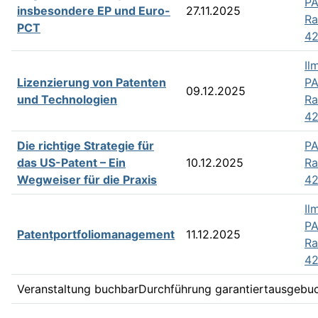
PA
insbesondere EP und Euro-
27.11.2025
R
PCT
42
Il
Lizenzierung von Patenten
PA
09.12.2025
und Technologien
R
42
Die richtige Strategie für
PA
das US-Patent – Ein
10.12.2025
R
Wegweiser für die Praxis
42
Il
PA
Patentportfoliomanagement
11.12.2025
R
42
Veranstaltung buchbar
Durchführung garantiert
ausgebu