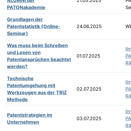
ALUMNI der
21.05.2025
PA
PATONakademie
Se
Grundlagen der
Patentstatistik (Online-
24.06.2025
W
Seminar)
Was muss beim Schreiben
Il
und Lesen von
01.07.2025
PA
Patentansprüchen beachtet
R4
werden?
Technische
Il
Patentumgehung mit
02.07.2025
PA
Werkzeugen aus der TRIZ
R4
Methode
Il
Patentstrategien im
03.07.2025
PA
Unternehmen
R4