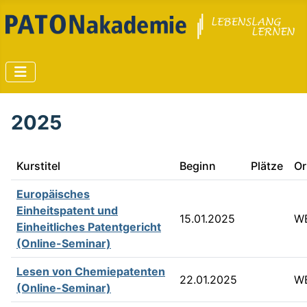
2025
Kurstitel
Beginn
Plätze
Or
Europäisches
Einheitspatent und
15.01.2025
W
Einheitliches Patentgericht
(Online-Seminar)
Lesen von Chemiepatenten
22.01.2025
W
(Online-Seminar)