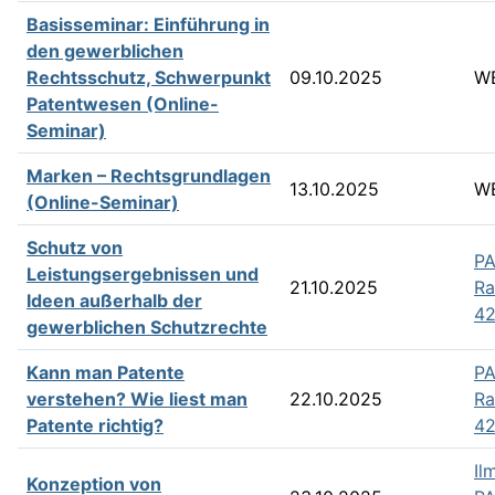
Basisseminar: Einführung in
den gewerblichen
Rechtsschutz, Schwerpunkt
09.10.2025
W
Patentwesen (Online-
Seminar)
Marken – Rechtsgrundlagen
13.10.2025
W
(Online-Seminar)
Schutz von
PA
Leistungsergebnissen und
21.10.2025
R
Ideen außerhalb der
42
gewerblichen Schutzrechte
Kann man Patente
PA
verstehen? Wie liest man
22.10.2025
R
Patente richtig?
42
Il
Konzeption von