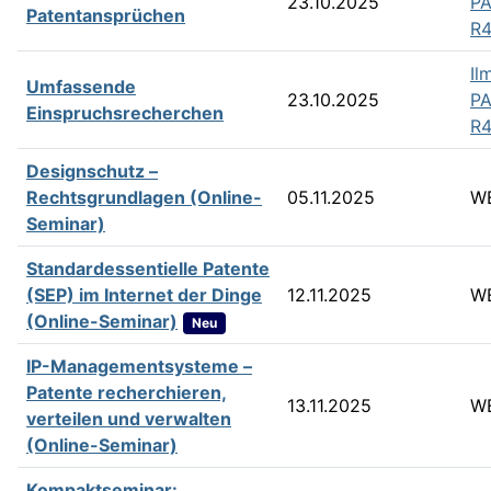
23.10.2025
PA
Patentansprüchen
R4
Il
Umfassende
23.10.2025
PA
Einspruchsrecherchen
R4
Designschutz –
Rechtsgrundlagen (Online-
05.11.2025
W
Seminar)
Standardessentielle Patente
(SEP) im Internet der Dinge
12.11.2025
W
(Online-Seminar)
Neu
IP-Managementsysteme –
Patente recherchieren,
13.11.2025
W
verteilen und verwalten
(Online-Seminar)
Kompaktseminar: