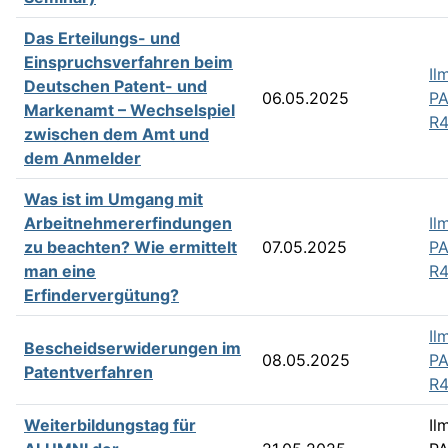
Das Erteilungs- und
Einspruchsverfahren beim
Il
Deutschen Patent- und
06.05.2025
PA
Markenamt – Wechselspiel
R4
zwischen dem Amt und
dem Anmelder
Was ist im Umgang mit
Arbeitnehmererfindungen
Il
zu beachten? Wie ermittelt
07.05.2025
PA
man eine
R4
Erfindervergütung?
Il
Bescheidserwiderungen im
08.05.2025
PA
Patentverfahren
R4
Weiterbildungstag für
Il