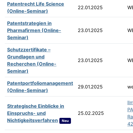
Patentrecht Life Science
22.01.2025
W
(Online-Seminar)
Patentstrategien in
Pharmafirmen (Online-
23.01.2025
W
Seminar)
Schutzzertifikate –
Grundlagen und
23.01.2025
W
Recherchen (Online-
Seminar)
Patentportfoliomanagement
29.01.2025
w
(Online-Seminar)
Il
Strategische Einblicke in
PA
Einspruchs- und
25.02.2025
R
Nichtigkeitsverfahren
Neu
42