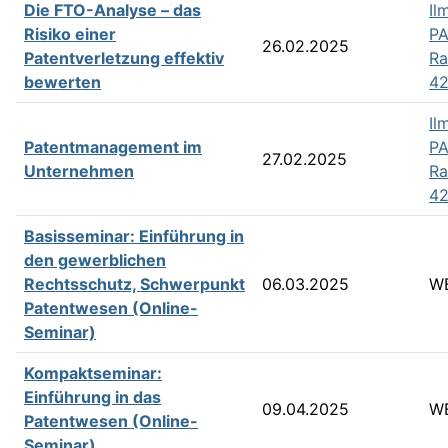
Die FTO-Analyse – das
Il
Risiko einer
PA
26.02.2025
Patentverletzung effektiv
R
bewerten
42
Il
Patentmanagement im
PA
27.02.2025
Unternehmen
R
42
Basisseminar: Einführung in
den gewerblichen
Rechtsschutz, Schwerpunkt
06.03.2025
W
Patentwesen (Online-
Seminar)
Kompaktseminar:
Einführung in das
09.04.2025
W
Patentwesen (Online-
Seminar)