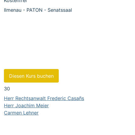
Kostenfrei
Ilmenau - PATON - Senatssaal
- Patentrecht und Patentverfahren
- Aufbau von Patentschriften
- Aufbau der Internationalen Patentklassifikation
- Einführung in die Patentrecherche
- Rechercheübungen in kostenfreien Datenbanken
Diesen Kurs buchen
30
Herr Rechtsanwalt Frederic Casañs
Herr Joachim Meier
Carmen Lehner