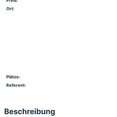
Preis:
Ort:
Feld 1:
Feld 2:
Feld 3:
Feld 4:
Feld 5:
Plätze:
Referent:
Beschreibung