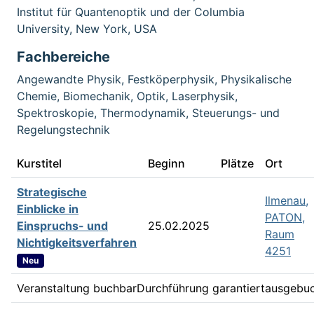
Institut für Quantenoptik und der Columbia
University, New York, USA
Fachbereiche
Angewandte Physik, Festköperphysik, Physikalische
Chemie, Biomechanik, Optik, Laserphysik,
Spektroskopie, Thermodynamik, Steuerungs- und
Regelungstechnik
Kurstitel
Beginn
Plätze
Ort
Strategische
Ilmenau,
Einblicke in
PATON,
Einspruchs- und
25.02.2025
Raum
Nichtigkeitsverfahren
4251
Neu
Veranstaltung buchbar
Durchführung garantiert
ausgebu