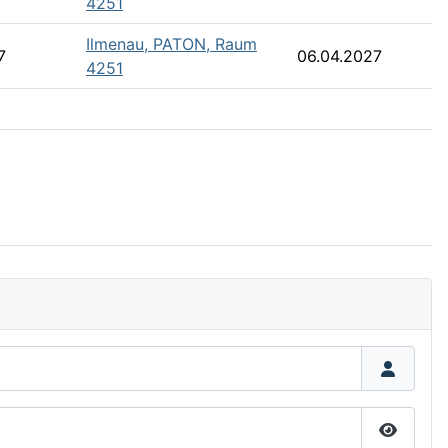
4251
Ilmenau, PATON, Raum
7
06.04.2027
4251