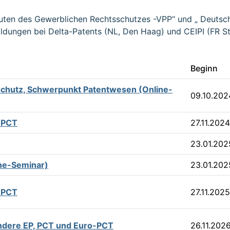
hleuten des Gewerblichen Rechtsschutzes -VPP“ und „ Deuts
ldungen bei Delta-Patents (NL, Den Haag) und CEIPI (FR St
Beginn
schutz, Schwerpunkt Patentwesen (Online-
09.10.202
-PCT
27.11.2024
23.01.202
ine-Seminar)
23.01.202
-PCT
27.11.2025
ondere EP, PCT und Euro-PCT
26.11.202