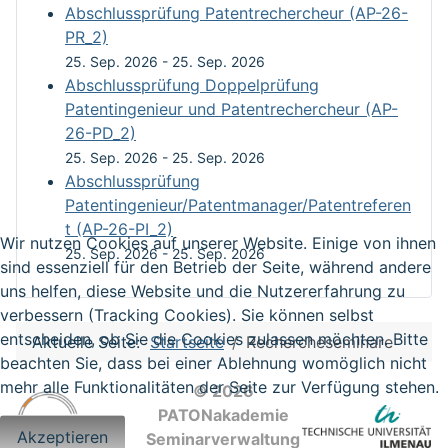
Abschlussprüfung Patentrechercheur (AP-26-
PR_2)
25. Sep. 2026
-
25. Sep. 2026
Abschlussprüfung Doppelprüfung
Patentingenieur und Patentrechercheur (AP-
26-PD_2)
25. Sep. 2026
-
25. Sep. 2026
Abschlussprüfung
Patentingenieur/Patentmanager/Patentreferen
t (AP-26-PI_2)
Wir nutzen Cookies auf unserer Website. Einige von ihnen
25. Sep. 2026
-
25. Sep. 2026
sind essenziell für den Betrieb der Seite, während andere
uns helfen, diese Website und die Nutzererfahrung zu
verbessern (Tracking Cookies). Sie können selbst
entscheiden, ob Sie die Cookies zulassen möchten. Bitte
Aktuelle Seite:
Startseite
Rechercheseminare
beachten Sie, dass bei einer Ablehnung womöglich nicht
mehr alle Funktionalitäten der Seite zur Verfügung stehen.
© 2026
PATONakademie
Akzeptieren
Seminarverwaltung