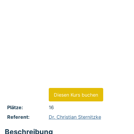
Feld 1:
- Strategien zum erfolgreichen
Aufbau und Verwendung eines
Patentportfolios unter
Berücksichtigung einer effizienten
Ressourcen-Nutzung
Feld 2:
- IP-Organisation
Feld 3:
- IP-Strategie
Feld 4:
- Innovationen generieren und
bewerten
Feld 5:
- Fallstudien-Übungen
Diesen Kurs buchen
Plätze:
16
Referent:
Dr. Christian Sternitzke
Beschreibung