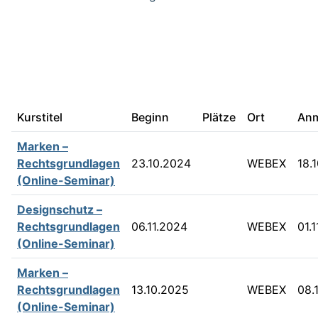
Institution:
PATON | Landespatentzentrum
Thüringen
Kurstitel
Beginn
Plätze
Ort
Anm
Marken –
Rechtsgrundlagen
23.10.2024
WEBEX
18.
(Online-Seminar)
Designschutz –
Rechtsgrundlagen
06.11.2024
WEBEX
01.
(Online-Seminar)
Marken –
Rechtsgrundlagen
13.10.2025
WEBEX
08.
(Online-Seminar)