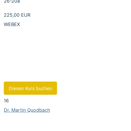
26-20a
225,00 EUR
WEBEX
- Konzept des Arbeitnehmererfindungsrechts
- Meldung und Inanspruchnahme von Diensterfindungen
- Schutzrechtsanmeldung durch den Arbeitgeber
- Vergütung von Diensterfindungen und vertragliche Ges
- Besonderheiten bei Hochschulerfindungen
Diesen Kurs buchen
16
Dr. Martin Quodbach