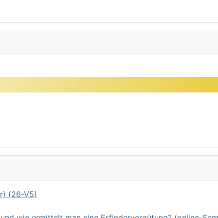
r) (26-V5)
d wie ermittelt man eine Erfindervergütung? (online-Sem