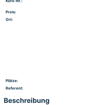
Kurs-Nr.:
Preis:
Ort:
Feld 1:
Feld 2:
Feld 3:
Feld 4:
Feld 5:
Plätze:
Referent:
Beschreibung