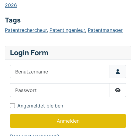
2026
Tags
Patentrechercheur
,
Patentingenieur
,
Patentmanager
Login Form
Benutzername
Passwort
Passwor
Angemeldet bleiben
Anmelden