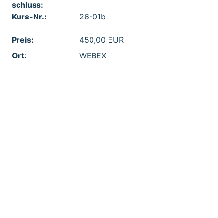
schluss:
Kurs-Nr.:
26-01b
Preis:
450,00 EUR
Ort:
WEBEX
Feld 1:
- Grundlagen des des
gewerblichen Rechtsschutzes
Feld 2:
- Aufbau der Einführung
Patentverfahren beim DPMA, EPA,
WIPO
Feld 3:
- Aufbau von Patentschriften und
die Internationale
Patentklassifikation
Feld 4:
- Grundlagen zum
Arbeitnehmererfinderrecht
Feld 5:
- Funktion und Aufgaben des IP-
Managements