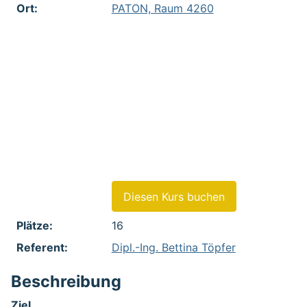
Ort:
PATON, Raum 4260
Feld 1:
- Beschaffung von Informationen
zum wirtschaftlichen Status von
Geschäftspartnern
Feld 2:
- Praxisbeispiele in statistischen
und Firmen-Datenbanken
Feld 3:
- Rechercheübungen in
kostenfreien und
kostenpflichtigen Datenbanken
Diesen Kurs buchen
Plätze:
16
Referent:
Dipl.-Ing. Bettina Töpfer
Beschreibung
Ziel