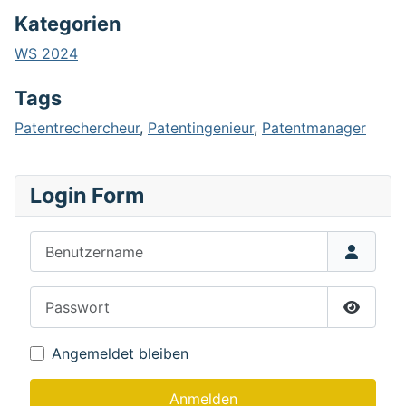
Kategorien
WS 2024
Tags
Patentrechercheur
,
Patentingenieur
,
Patentmanager
Login Form
Benutzername
Passwort
Passwor
Angemeldet bleiben
Anmelden