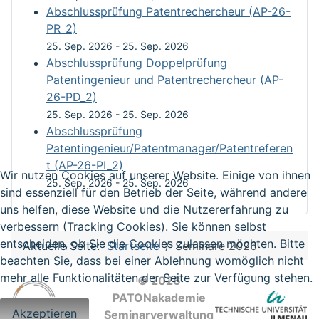
Abschlussprüfung Patentrechercheur (AP-26-
PR_2)
25. Sep. 2026
-
25. Sep. 2026
Abschlussprüfung Doppelprüfung
Patentingenieur und Patentrechercheur (AP-
26-PD_2)
25. Sep. 2026
-
25. Sep. 2026
Abschlussprüfung
Patentingenieur/Patentmanager/Patentreferen
t (AP-26-PI_2)
Wir nutzen Cookies auf unserer Website. Einige von ihnen
25. Sep. 2026
-
25. Sep. 2026
sind essenziell für den Betrieb der Seite, während andere
uns helfen, diese Website und die Nutzererfahrung zu
verbessern (Tracking Cookies). Sie können selbst
entscheiden, ob Sie die Cookies zulassen möchten. Bitte
Aktuelle Seite:
Startseite
Seminare 2026
beachten Sie, dass bei einer Ablehnung womöglich nicht
mehr alle Funktionalitäten der Seite zur Verfügung stehen.
© 2026
PATONakademie
Akzeptieren
Seminarverwaltung