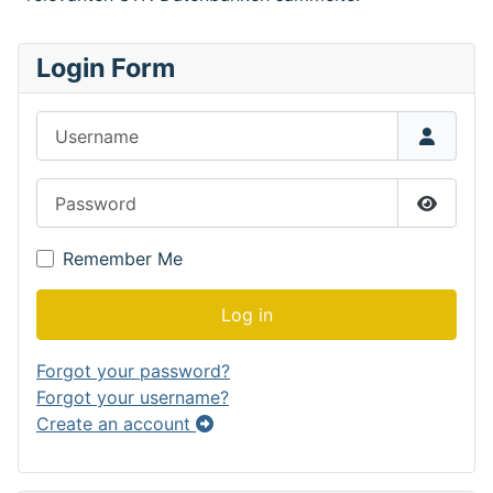
Login Form
Username
Password
Show P
Remember Me
Log in
Forgot your password?
Forgot your username?
Create an account