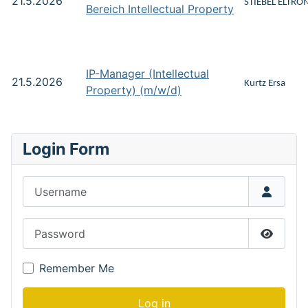
21.5.2026
STIEBEL ELTRO
Bereich Intellectual Property
IP-Manager (Intellectual
21.5.2026
Kurtz Ersa
Property) (m/w/d)
Login Form
Username
Password
Show P
Remember Me
Log in