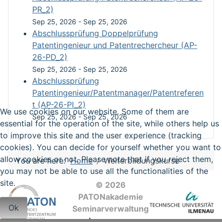
PR_2)
Sep 25, 2026
-
Sep 25, 2026
Abschlussprüfung Doppelprüfung
Patentingenieur und Patentrechercheur (AP-
26-PD_2)
Sep 25, 2026
-
Sep 25, 2026
Abschlussprüfung
Patentingenieur/Patentmanager/Patentreferen
t (AP-26-PI_2)
We use cookies on our website. Some of them are
Sep 25, 2026
-
Sep 25, 2026
essential for the operation of the site, while others help us
to improve this site and the user experience (tracking
cookies). You can decide for yourself whether you want to
allow cookies or not. Please note that if you reject them,
You are here:
Home
Weiterbildungskurse
you may not be able to use all the functionalities of the
site.
© 2026
PATONakademie
Ok
Seminarverwaltung
Impressum