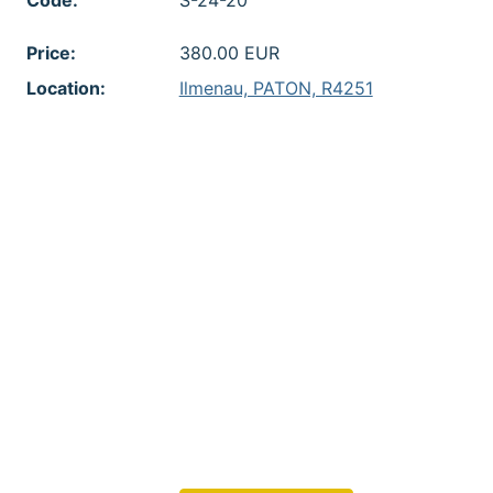
Code:
S-24-20
Price:
380.00 EUR
Location:
Ilmenau, PATON, R4251
Feld 1:
- Konzept des
Arbeitnehmererfindungsrechts
Feld 2:
- Meldung und Inanspruchnahme
von Diensterfindungen
Feld 3:
- Schutzrechtsanmeldung durch
den Arbeitgeber
Feld 4:
- Vergütung von
Diensterfindungen und
vertragliche
Gestaltungsmöglichkeiten
Feld 5:
- Besonderheiten bei
Hochschulerfindungen