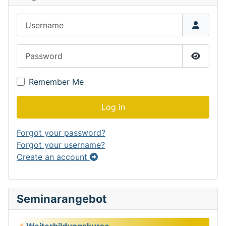
Username
Password
Show P
Remember Me
Log in
Forgot your password?
Forgot your username?
Create an account
Seminarangebot
Weiterbildungskurse